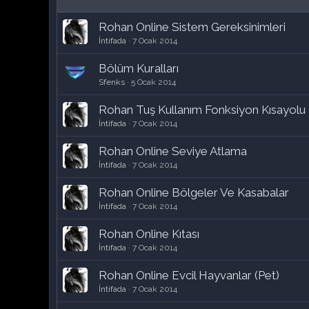
Rohan Online Sistem Gereksinimleri
İntifada
7 Ocak 2014
Bölüm Kuralları
Sfenks
5 Ocak 2014
Rohan Tuş Kullanım Fonksiyon Kısayolu
İntifada
7 Ocak 2014
Rohan Online Seviye Atlama
İntifada
7 Ocak 2014
Rohan Online Bölgeler Ve Kasabalar
İntifada
7 Ocak 2014
Rohan Online Kıtası
İntifada
7 Ocak 2014
Rohan Online Evcil Hayvanlar (Pet)
İntifada
7 Ocak 2014