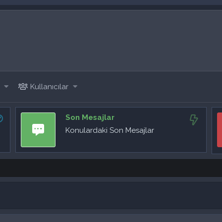
Kullanıcılar
Son Mesajlar
Konulardaki Son Mesajlar