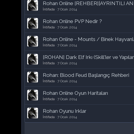
Rohan Online [REHBER]|AYRINTILI A
İntifada
7 Ocak 2014
Rohan Online PVP Nedir ?
İntifada
7 Ocak 2014
Rohan Online - Mounts / Binek Hayvanl
İntifada
7 Ocak 2014
[ROHAN] Dark Elf Irkı (Skill'ler ve Yapıla
İntifada
7 Ocak 2014
Rohan: Blood Feud Başlangıç Rehberi
İntifada
7 Ocak 2014
Rohan Online Oyun Haritaları
İntifada
7 Ocak 2014
Rohan Oyunu Irklar
İntifada
7 Ocak 2014