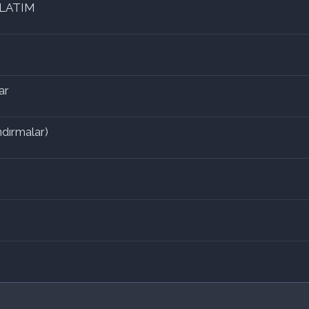
NLATIM
ar
ndırmalar)