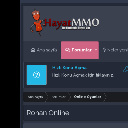
Ana sayfa
Forumlar
Neler yeni
Hızlı Konu Açma
Hızlı Konu Açmak için tıklayınız.
Ana sayfa
Forumlar
Online Oyunlar
Rohan Online