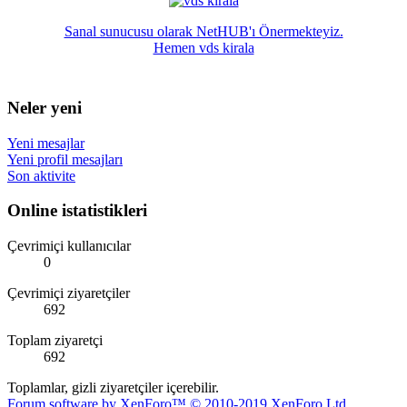
Sanal sunucusu olarak NetHUB'ı Önermekteyiz.
Hemen vds kirala
Neler yeni
Yeni mesajlar
Yeni profil mesajları
Son aktivite
Online istatistikleri
Çevrimiçi kullanıcılar
0
Çevrimiçi ziyaretçiler
692
Toplam ziyaretçi
692
Toplamlar, gizli ziyaretçiler içerebilir.
Forum software by XenForo™
© 2010-2019 XenForo Ltd.