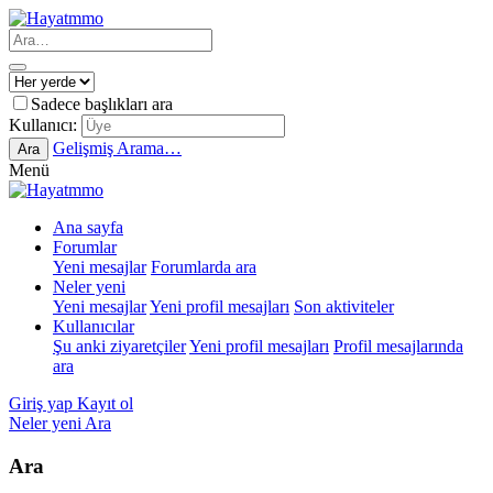
Sadece başlıkları ara
Kullanıcı:
Gelişmiş Arama…
Ara
Menü
Ana sayfa
Forumlar
Yeni mesajlar
Forumlarda ara
Neler yeni
Yeni mesajlar
Yeni profil mesajları
Son aktiviteler
Kullanıcılar
Şu anki ziyaretçiler
Yeni profil mesajları
Profil mesajlarında
ara
Giriş yap
Kayıt ol
Neler yeni
Ara
Ara