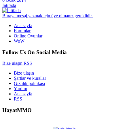
6 Ocak 2014
İntifada
Buraya mesaj yazmak için üye olmanız gereklidir.
Ana sayfa
Forumlar
Online Oyunlar
WoW
Follow Us On Social Media
Bize ulaşın
RSS
Bize ulaşın
Şartlar ve kurallar
Gizlilik politikası
Yardım
Ana sayfa
RSS
HayatMMO