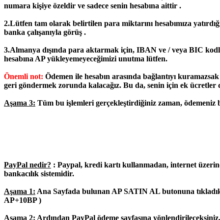
numara kişiye özeldir ve sadece senin hesabına aittir .
2.Lütfen tam olarak belirtilen para miktarını hesabımıza yatırdı
banka çalışanıyla görüş .
3.Almanya dışında para aktarmak için, IBAN ve / veya BIC kodla
hesabına AP yükleyemeyeceğimizi unutma lütfen.
Önemli not:
Ödemen ile hesabın arasında bağlantıyı kuramazsak (m
geri göndermek zorunda kalacağız. Bu da, senin için ek ücretler d
Aşama 3:
Tüm bu işlemleri gerçekleştirdiğiniz zaman, ödemeniz biz
PayPal nedir?
: Paypal, kredi kartı kullanmadan, internet üzerinde
bankacılık sistemidir.
Aşama 1:
Ana Sayfada bulunan AP SATIN AL butonuna tıkladık
AP+10BP )
Aşama 2
: Ardından PayPal ödeme sayfasına yönlendirileceksiniz.