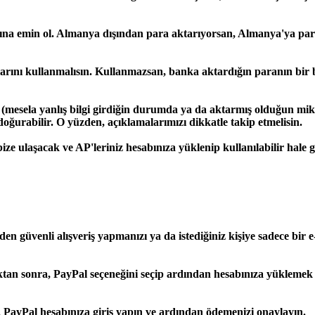
ğına emin ol. Almanya dışından para aktarıyorsan, Almanya'ya para
rını kullanmalısın. Kullanmazsan, banka aktardığın paranın bir 
esela yanlış bilgi girdiğin durumda ya da aktarmış olduğun miktar
oğurabilir. O yüzden, açıklamalarımızı dikkatle takip etmelisin.
e ulaşacak ve AP'leriniz hesabınıza yüklenip kullanılabilir hale ge
n güvenli alışveriş yapmanızı ya da istediğiniz kişiye sadece bir e
tan sonra,
PayPal seçeneğini seçip ardından hesabınıza yüklemek 
 PayPal hesabınıza giriş yapın ve ardından ödemenizi onaylayın.