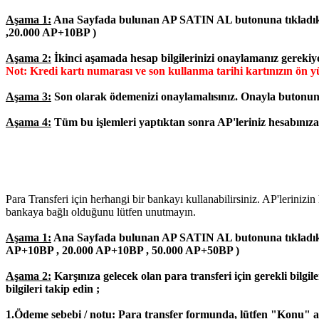
Aşama 1:
Ana Sayfada bulunan AP SATIN AL butonuna tıkladık
,20.000 AP+10BP )
Aşama 2:
İkinci aşamada hesap bilgilerinizi onaylamanız gerekiy
Not: Kredi kartı numarası ve son kullanma tarihi kartınızın ön
Aşama 3:
Son olarak ödemenizi onaylamalısınız.
Onayla butonuna
Aşama 4:
Tüm bu işlemleri yaptıktan sonra AP'leriniz hesabınıza 
Para Transferi için herhangi bir bankayı kullanabilirsiniz. AP'lerini
bankaya bağlı olduğunu lütfen unutmayın.
Aşama 1:
Ana Sayfada bulunan AP SATIN AL butonuna tıkladık
AP+10BP , 20.000 AP+10BP , 50.000 AP+50BP )
Aşama 2:
Karşınıza gelecek olan para transferi için gerekli bilgil
bilgileri takip edin ;
1.Ödeme sebebi / notu: Para transfer formunda, lütfen "Konu" al