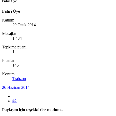
Fahri Üye
Fahri Üye
Katılım
29 Ocak 2014
Mesajlar
1,434
Tepkime puanı
1
Puanları
146
Konum
Trabzon
26 Haziran 2014
#2
Paylaşım için teşekkürler modum..