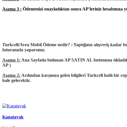
Aşama 3 :
Ödemenizi onayladıktan sonra AP'leriniz hesabınıza yük
Turkcell/Avea Mobil Ödeme nedir?
: Yaptığınız alışveriş kadar b
faturanızla yaparsınız.
Aşama 1:
Ana Sayfada bulunan AP SATIN AL butonuna tıkladıktan s
AP )
Aşama 2:
Ardından karşınıza gelen bilgileri Turkcell hatlı bir c
hale gelecektir.
Kanatayak