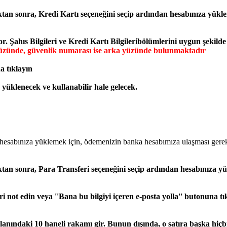
tan sonra,
Kredi Kartı seçeneğini seçip ardından hesabınıza yükle
or.
Şahıs Bilgileri ve
Kredi Kartı Bilgileribölümlerini uygun şekild
 yüzünde, güvenlik numarası ise arka yüzünde bulunmaktadır
 tıklayın
yüklenecek ve kullanabilir hale gelecek.
zin hesabınıza yüklemek için, ödemenizin banka hesabımıza ulaşması ger
tan sonra,
Para Transferi seçeneğini seçip ardından hesabınıza yük
eri not edin veya ''Bana bu bilgiyi içeren e-posta yolla'' butonuna t
anındaki 10 haneli rakamı gir. Bunun dışında, o satıra başka hiç