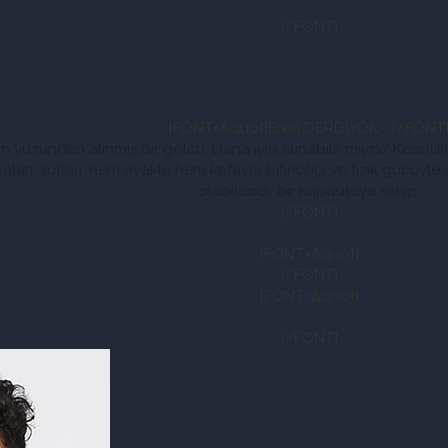
[/FONT]
[FONT=&quot]Eren DERDİYOK - [/FONT
yüzünden alınmış bir golcü. Daha iyisi alınabilir miydi? Kesinlikl
arı, şutları, hem ayakla hem kafayla bitiriciliği v
e fizik gücüyle
olabilecek bir kapasiteye sahip.
[/FONT]
[FONT=&quot]
[/FONT]
[FONT=&quot]
[/FONT]