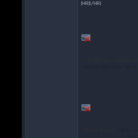
[HR][/HR]
[FONT=&quot]
Emrah B
Bence hata yaptı. Tam ge
[FONT=&quot]
JOSUE -
K
tam 