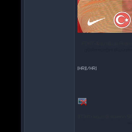
[FONT=&quot]
Luis Pedr
göstereceğini düşünmes
[HR][/HR]
[FONT=&quot]
Kolbeinn 
al