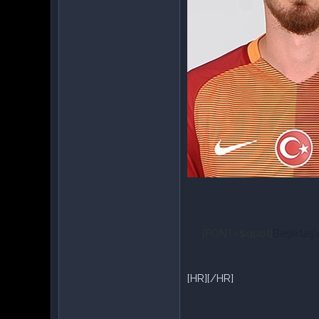
[FONT=&quot]
Beşiktaş'
[HR][/HR]