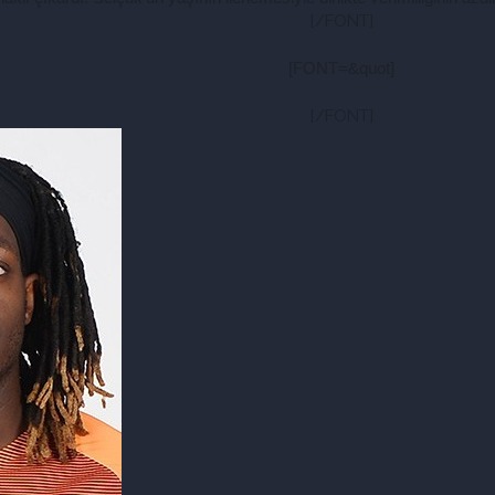
[/FONT]​
[FONT=&quot]
[/FONT]​