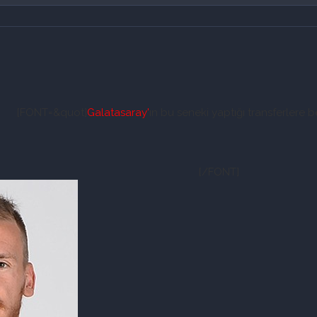
[FONT=&quot]
Galatasaray'
ın bu seneki yaptığı transferlere 
[/FONT]