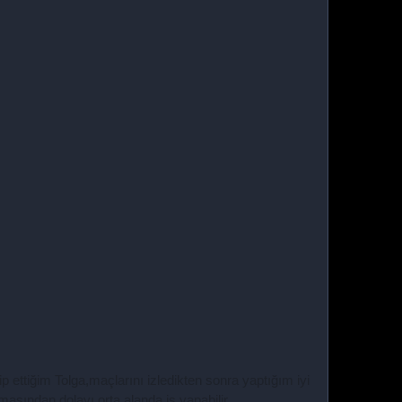
ettiğim Tolga,maçlarını izledikten sonra yaptığım iyi
lmasından dolayı orta alanda iş yapabilir.