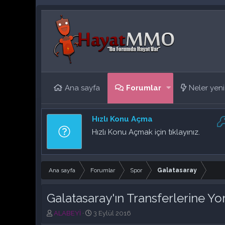
Ana sayfa
Forumlar
Neler yeni
Hızlı Konu Açma
Hızlı Konu Açmak için tıklayınız.
Ana sayfa
Forumlar
Spor
Galatasaray
Galatasaray'ın Transferlerine Y
K
B
ALABEYİ
3 Eylül 2016
o
a