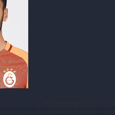
[FONT=&quot]Tolga CİĞERCİ - [/FONT]
nyargıyla yaklaştığım daha sonra Hertha'da oynarken maçlarını takip 
klı çıkardı. Selçuk'un yaşının ilerlemesiyle birlikte verimliliğinin aza