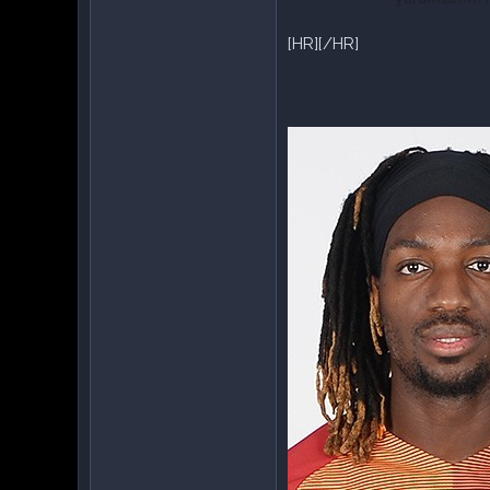
[HR][/HR]