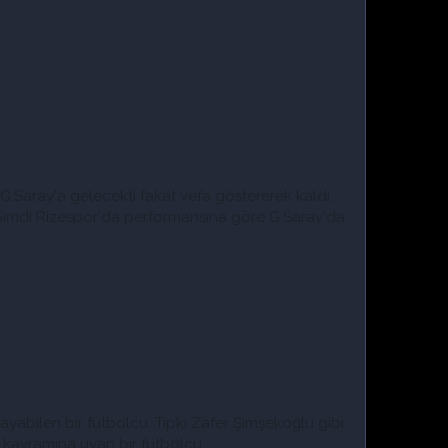
.Saray'a gelecekti fakat vefa göstererek kaldı.
 Şimdi Rizespor'da performansına göre G.Saray'da
yabilen bir futbolcu. Tıpkı Zafer Şimşekoğlu gibi
kavramına uyan bir futbolcu.