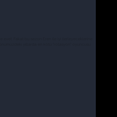
]
e evet. Fakat bu sezon Eren ile iyi ilerleyeceklerine
 önümüzdeki yıllarda en kötü "rotasyon" oyuncusu