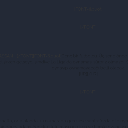
[FONT=&quot]
[/FONT]
AŞSAN -
[/FONT]
[FONT=&quot]
Genç bir futbolcu. Üç sene önce G
lişirken gelseydi şimdiye La Liga'da oynaması sürpriz olmazdı.
oynayıp oynamayacağı belli olacak.
[HR][/HR]
[/FONT]
anatta, orta alanda, 10 numarada gerekirse santraforda bile oyna
bir görev adamı. Yedekte tutulması gereken ve hamle oyuncusu 