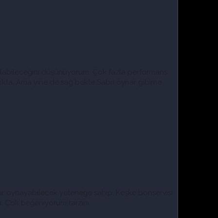
 olabileceğini düşünüyorum. Çok fazla performans
okta. Ama yine de sağ bekte Sabri oynar gibime
dar oynayabilecek yeteneğe sahip. Keşke bonservisi
ı. Çok beğeniyorum tarzını.