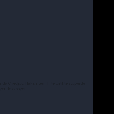
ğunda Chedjou, Hakan, Semih ile birlikte stoperde
yer de olsaydı.