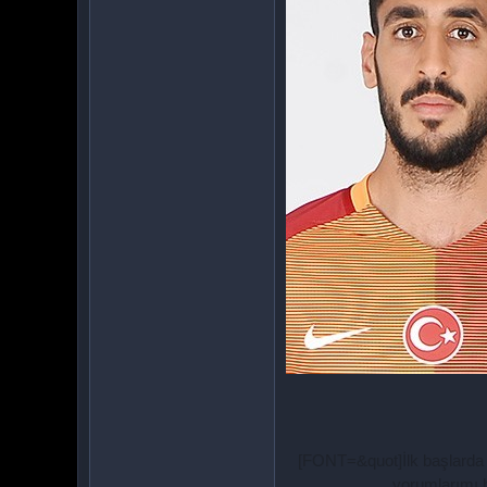
[FONT=&quot]İlk başlarda ö
yorumlarımı ha