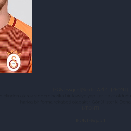
[FONT=&quot]Serdar AZİZ - [/FONT]
ın elinden alarak stopere harika bir takviye yaptılar. Hazır oldu
harika bir forma rekabeti olacaktır. Gönül ister ki Dena
[/FONT]
[FONT=&quot]