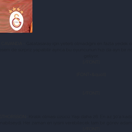
o CAVANDA -
Galatasaray için yeterli olmadığını en fazla yedek
em de sürpriz yapabilir ayrıca bu oyuncunun hızı da ayrı bir n
geliyor.
[/FONT]
[FONT=&quot]
[/FONT]
SİGTHORSSON-
Kiralık olması üzücü. Yaşı daha 26. En az 30'a ka
ınabilseydi. Her zaman en iyisini verebilecek tam bir görev adam
[/FONT]