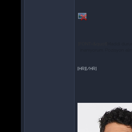
[FONT=&quot]
Maddi durum 
inanıyorum. Pozisyon almal
[HR][/HR]