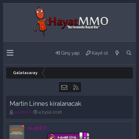
Giriş yap
Kayıt ol
Galatasaray
Bize ulaşın
RSS
Martin Linnes kiralanacak
K
B
ALABEYİ
4 Eylül 2016
o
a
n
ş
ALABEYİ
b
l
u
a