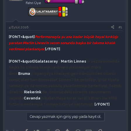
y
n
Fahri Üye
u
g
b
ı
a
ç
ş
t
l
a
4 Eylül 2016
#1
a
r
[FONT=&quot]
Performansıyla şu ana kadar büyük hayal kırıklığı
t
i
a
h
yaratan Martin Linnes’in sezon sonunda başka bir takıma kiralık
n
i
verilmesi planlanıyor.
[/FONT]
[FONT=&quot]
Galatasaray
lı
Martin Linnes
’in sezon sonunda
başka bir takıma kiralık verilmesi planlanıyor. Daha
önce
Bruma
’yı İspanya’ya kiralayıp geri dönüşünden olumlu
sonuç alan Sarı-Kırmızılılar, Linnes’i de geliştirip, iyi bir fiyata
satmayı ya da ondan sahada yararlanmayı hedefliyor. Teknik
direktör
Riekerink
de, önümüzdeki süreçte savunmanın
sağında
Cavanda
’yı kullanmaya karar verdi. Linnes ise kötü
futbolu nedeniyle formayı Sabri’ye kaptırmıştı.
[/FONT]
Cevap yazmak için giriş yap yada kayıt ol.