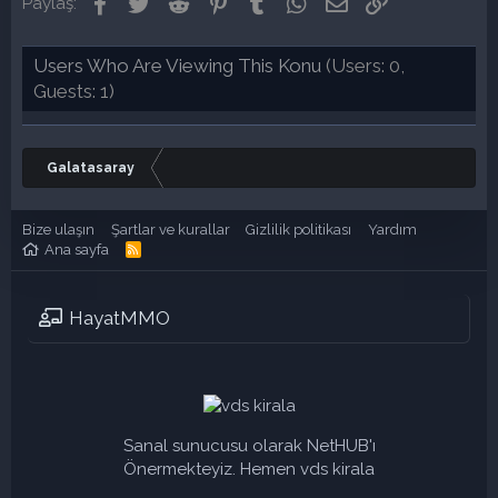
Facebook
Twitter
Reddit
Pinterest
Tumblr
WhatsApp
E-posta
Link
Paylaş:
Users Who Are Viewing This Konu
(Users: 0,
Guests: 1)
Galatasaray
Bize ulaşın
Şartlar ve kurallar
Gizlilik politikası
Yardım
Ana sayfa
R
S
S
HayatMMO
Sanal sunucusu olarak NetHUB'ı
Önermekteyiz. Hemen vds kirala