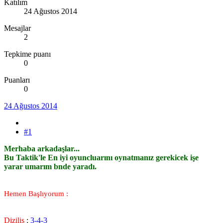
Katılım
24 Ağustos 2014
Mesajlar
2
Tepkime puanı
0
Puanları
0
24 Ağustos 2014
#1
Merhaba arkadaşlar...
Bu Taktik'le En iyi oyuncluarını oynatmanız gerekicek işe
yarar umarım bnde yaradı.
Hemen Başlıyorum :
Diziliş
:
3-4-3