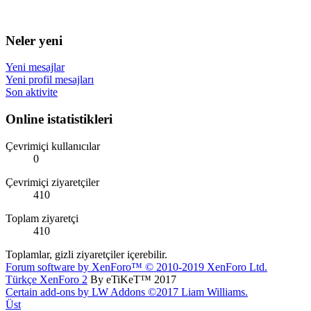
Neler yeni
Yeni mesajlar
Yeni profil mesajları
Son aktivite
Online istatistikleri
Çevrimiçi kullanıcılar
0
Çevrimiçi ziyaretçiler
410
Toplam ziyaretçi
410
Toplamlar, gizli ziyaretçiler içerebilir.
Forum software by XenForo™
© 2010-2019 XenForo Ltd.
Türkçe XenForo 2
By eTiKeT™ 2017
Certain add-ons by LW Addons
©2017 Liam Williams.
Üst