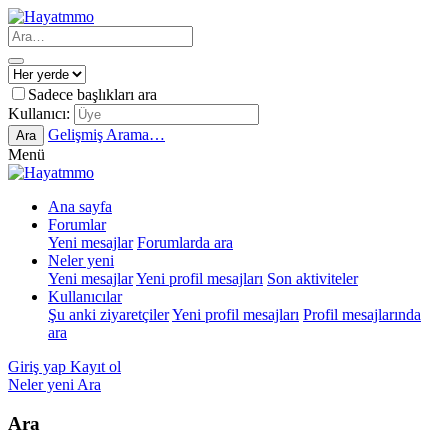
Sadece başlıkları ara
Kullanıcı:
Gelişmiş Arama…
Ara
Menü
Ana sayfa
Forumlar
Yeni mesajlar
Forumlarda ara
Neler yeni
Yeni mesajlar
Yeni profil mesajları
Son aktiviteler
Kullanıcılar
Şu anki ziyaretçiler
Yeni profil mesajları
Profil mesajlarında
ara
Giriş yap
Kayıt ol
Neler yeni
Ara
Ara