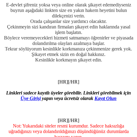
E-devlet şifreniz yoksa veya online olarak şikayet edemediyseniz
buyrun aşağıdaki linkten size en yakın hakem heyetini bulun
dilekçenizi verin.
Orada çalışanlar size yardımcı olacaktır.
Çekinmeyin sizi kandıran firmaları şikayet edin haklarında yasal
işlem başlatın.
Böylece veremeyecekleri hizmeti satmamayı öğrenirler ve piyasada
dolandırılma olayları azalmaya başlar.
Tekrar söylüyorum kesinlikle korkmanıza çekinmenize gerek yok.
Şikayet etmek sizin en doğal hakkınız.
Kesinlikle korkmayın şikayet edin.
[HR][/HR]
Linkleri sadece kayıtlı üyeler görebilir. Linkleri görebilmek için
Üye Girişi
yapın veya ücretsiz olarak
Kayıt Olun
[HR][/HR]
Not: Yukarıdaki siteler resmi kurumdur. Sadece haksızlığa
uğradığınızı veya dolandırıldığınızı düşündüğünüz durumlarda
başvuru yapın.