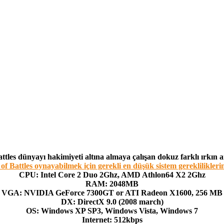
tles dünyayı hakimiyeti altına almaya çalışan dokuz farklı ırkın a
f Battles oynayabilmek için gerekli en düşük sistem gerekliliklerini
CPU: Intel Core 2 Duo 2Ghz, AMD Athlon64 X2 2Ghz
RAM: 2048MB
VGA: NVIDIA GeForce 7300GT or ATI Radeon X1600, 256 MB
DX: DirectX 9.0 (2008 march)
OS: Windows XP SP3, Windows Vista, Windows 7
Internet: 512kbps