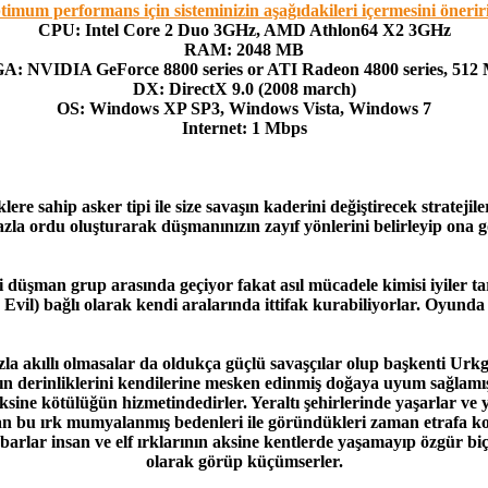
timum performans için sisteminizin aşağıdakileri içermesini önerir
CPU: Intel Core 2 Duo 3GHz, AMD Athlon64 X2 3GHz
RAM: 2048 MB
A: NVIDIA GeForce 8800 series or ATI Radeon 4800 series, 512
DX: DirectX 9.0 (2008 march)
OS: Windows XP SP3, Windows Vista, Windows 7
Internet: 1 Mbps
iklere sahip asker tipi ile size savaşın kaderini değiştirecek stratej
fazla ordu oluşturarak düşmanınızın zayıf yönlerini belirleyip ona g
i düşman grup arasında geçiyor fakat asıl mücadele kimisi iyiler ta
 Evil) bağlı olarak kendi aralarında ittifak kurabiliyorlar. Oyunda 
azla akıllı olmasalar da oldukça güçlü savaşçılar olup başkenti Urk
n derinliklerini kendilerine mesken edinmiş doğaya uyum sağlamış b
aksine kötülüğün hizmetindedirler. Yeraltı şehirlerinde yaşarlar ve y
n bu ırk mumyalanmış bedenleri ile göründükleri zaman etrafa ko
arlar insan ve elf ırklarının aksine kentlerde yaşamayıp özgür biç
olarak görüp küçümserler.