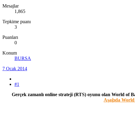
Mesajlar
1,865
Tepkime puanı
3
Puanları
0
Konum
BURSA
7 Ocak 2014
#1
Gerçek zamanlı online strateji (RTS) oyunu olan World of Bat
Aşağıda World o