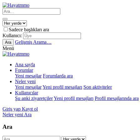
Sadece başlıkları ara
Kullanıcı:
Gelişmiş Arama…
Ara
Menü
Ana sayfa
Forumlar
Yeni mesajlar
Forumlarda ara
Neler yeni
Yeni mesajlar
Yeni profil mesajları
Son aktiviteler
Kullanıcılar
Şu anki ziyaretçiler
Yeni profil mesajları
Profil mesajlarında ara
Giriş yap
Kayıt ol
Neler yeni
Ara
Ara