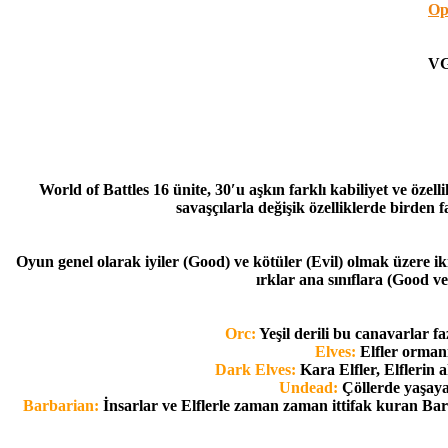
Op
VG
World of Battles 16 ünite, 30′u aşkın farklı kabiliyet ve özell
savaşçılarla değişik özelliklerde birden 
Oyun genel olarak iyiler (Good) ve kötüler (Evil) olmak üzere ik
ırklar ana sınıflara (Good ve
Orc:
Yeşil derili bu canavarlar f
Elves:
Elfler ormanı
Dark Elves:
Kara Elfler, Elflerin 
Undead:
Çöllerde yaşaya
Barbarian:
İnsarlar ve Elflerle zaman zaman ittifak kuran Barb