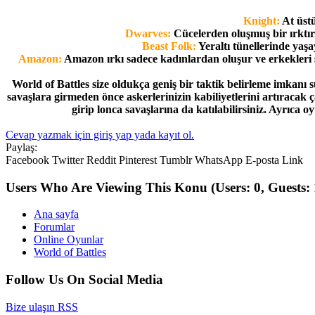
Knight:
At üstü
Dwarves:
Cücelerden oluşmuş bir ırktır.
Beast Folk:
Yeraltı tünellerinde yaşa
Amazon:
Amazon ırkı sadece kadınlardan oluşur ve erkekleri sad
World of Battles size oldukça geniş bir taktik belirleme imkanı
savaşlara girmeden önce askerlerinizin kabiliyetlerini artıracak 
girip lonca savaşlarına da katılabilirsiniz. Ayrıca 
Cevap yazmak için giriş yap yada kayıt ol.
Paylaş:
Facebook
Twitter
Reddit
Pinterest
Tumblr
WhatsApp
E-posta
Link
Users Who Are Viewing This Konu
(Users: 0, Guests: 
Ana sayfa
Forumlar
Online Oyunlar
World of Battles
Follow Us On Social Media
Bize ulaşın
RSS