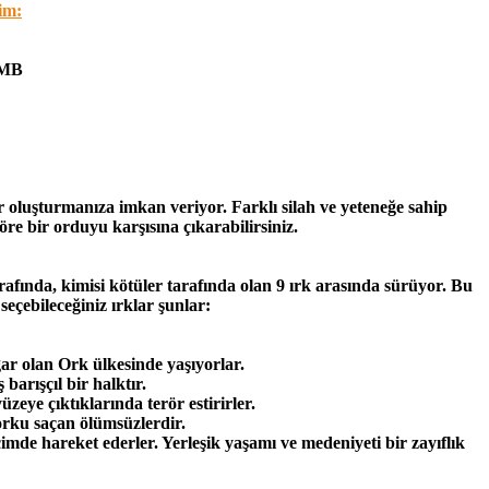
im:
 MB
iler oluşturmanıza imkan veriyor. Farklı silah ve yeteneğe sahip
öre bir orduyu karşısına çıkarabilirsiniz.
rafında, kimisi kötüler tarafında olan 9 ırk arasında sürüyor. Bu
seçebileceğiniz ırklar şunlar:
gar olan Ork ülkesinde yaşıyorlar.
arışçıl bir halktır.
üzeye çıktıklarında terör estirirler.
rku saçan ölümsüzlerdir.
imde hareket ederler. Yerleşik yaşamı ve medeniyeti bir zayıflık