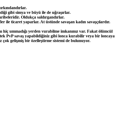
 ırkındandırlar.
iği gibi simya ve büyü ile de uğraşırlar.
ribeleridir. Oldukça saldırgandırlar.
er ile ticaret yaparlar. At üstünde savaşan kadın savaşçılardır.
şmanı hiç ummadığı yerden vurabilme imkanınız var. Fakat ölümcül
tek PvP savaş yapabildiğiniz gibi lonca kurabilir veya bir loncaya
z çok gelişmiş bir özelleştirme sistemi de bulunuyor.