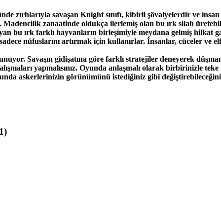
nde zırhlarıyla savaşan Knight sınıfı, kibirli şövalyelerdir ve insan
 Madencilik zanaatinde oldukça ilerlemiş olan bu ırk silah üretebild
yan bu ırk farklı hayvanların birleşimiyle meydana gelmiş hilkat ga
ece nüfuslarını artırmak için kullanırlar. İnsanlar, cüceler ve elfl
 sunuyor. Savaşın gidişatına göre farklı stratejiler deneyerek dü
çalışmaları yapmalısınız. Oyunda anlaşmalı olarak birbirinizle teke 
oyunda askerlerinizin görünümünü istediğiniz gibi değiştirebileceğini
1)