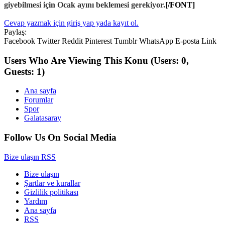
giyebilmesi için Ocak ayını beklemesi gerekiyor.
[/FONT]
Cevap yazmak için giriş yap yada kayıt ol.
Paylaş:
Facebook
Twitter
Reddit
Pinterest
Tumblr
WhatsApp
E-posta
Link
Users Who Are Viewing This Konu
(Users: 0,
Guests: 1)
Ana sayfa
Forumlar
Spor
Galatasaray
Follow Us On Social Media
Bize ulaşın
RSS
Bize ulaşın
Şartlar ve kurallar
Gizlilik politikası
Yardım
Ana sayfa
RSS