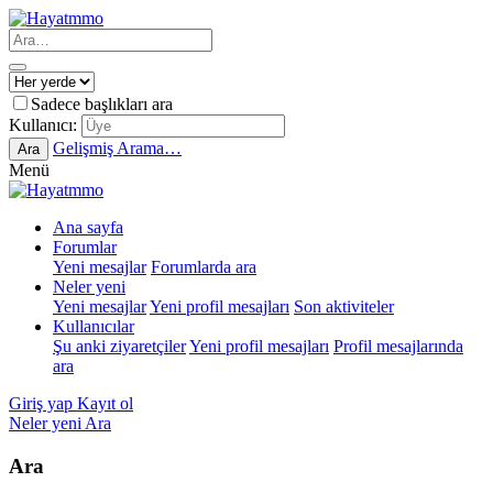
Sadece başlıkları ara
Kullanıcı:
Gelişmiş Arama…
Ara
Menü
Ana sayfa
Forumlar
Yeni mesajlar
Forumlarda ara
Neler yeni
Yeni mesajlar
Yeni profil mesajları
Son aktiviteler
Kullanıcılar
Şu anki ziyaretçiler
Yeni profil mesajları
Profil mesajlarında
ara
Giriş yap
Kayıt ol
Neler yeni
Ara
Ara