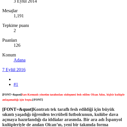
3 Eylül 2014
Mesajlar
1,191
Tepkime puanı
2
Puanları
126
Konum
Adana
7 Eylül 2016
#1
[FONT=&quot]
Sarı-Kırmızılı yönetim tarafından sözleşmesi fesh edilen Olcan Adın, hiçbir kulüple
anlaşamadığı için boşta.
[/FONT]
[FONT=&quot]
Kontratı tek taraflı fesh edildiği için büyük
sıkıntı yaşadığı öğrenilen tecrübeli futbolcunun, kulübe dava
açmaya hazırlandığı da iddialar arasında. Bir ara adı İspanyol
kulüpleriyle de anılan Olcan’ın, yeni bir takımda forma