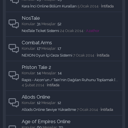
Kara İnci Online Bölüm Kuralları
5 Ocak 2014
İntifada
NosTale
Konular
31
Mesajlar
52
NosTale Ticket Sistemi
24 Ocak 2014
Azathor
Combat Arms
Konular
17
Mesajlar
17
NEXON Oyun İçi Ceza Sistemi
7 Ocak 2014
İntifada
Priston Tale 2
Konular
14
Mesajlar
14
Rapis - Aicon'un / Tairi'nin Dağılan Ruhunu Toplamak [ RESİMLİ GÖREV REHBERİ ]
4 Şubat 2014
İntifada
Allods Online
Konular
12
Mesajlar
12
Allods Online Seviye Yükseltme
7 Ocak 2014
İntifada
Age of Empires Online
Konular
69
Mesajlar
70