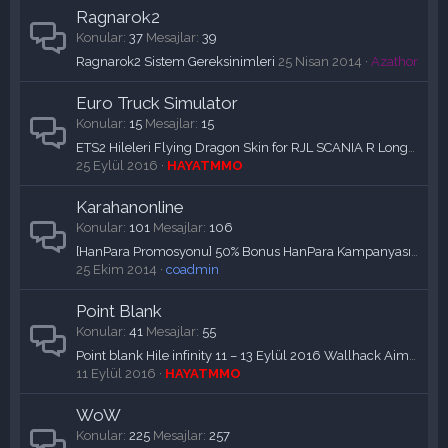
Ragnarok2
Konular
37
Mesajlar
39
Ragnarok2 Sistem Gereksinimleri
25 Nisan 2014
Azathor
Euro Truck Simulator
Konular
15
Mesajlar
15
ETS2 Hileleri Flying Dragon Skin for RJL SCANIA R Longline Mod indir
25 Eylül 2016
HAYATMMO
Karahanonline
Konular
101
Mesajlar
106
[HanPara Promosyonu] 50% Bonus HanPara Kampanyası! (17-20 Ekim 2014)
25 Ekim 2014
coadmin
Point Blank
Konular
41
Mesajlar
55
Point blank Hile infinity 11 – 13 Eylül 2016 Wallhack Aimbot Esp Sınırsız Mermi
11 Eylül 2016
HAYATMMO
WoW
Konular
225
Mesajlar
257