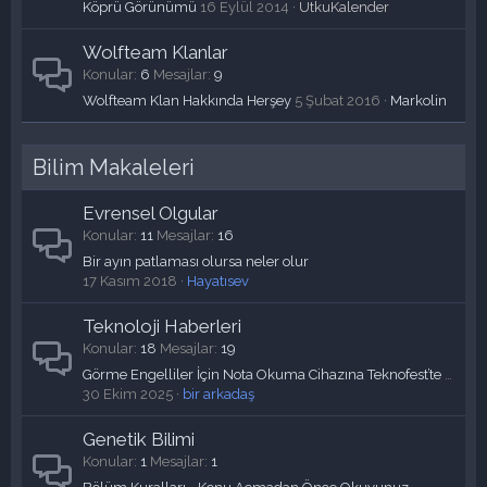
Köprü Görünümü
16 Eylül 2014
UtkuKalender
Wolfteam Klanlar
Konular
6
Mesajlar
9
Wolfteam Klan Hakkında Herşey
5 Şubat 2016
Markolin
Bilim Makaleleri
Evrensel Olgular
Konular
11
Mesajlar
16
Bir ayın patlaması olursa neler olur
17 Kasım 2018
Hayatısev
Teknoloji Haberleri
Konular
18
Mesajlar
19
Görme Engelliler İçin Nota Okuma Cihazına Teknofest’te Bronz Madalya
30 Ekim 2025
bir arkadaş
Genetik Bilimi
Konular
1
Mesajlar
1