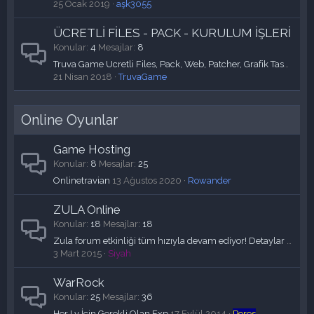
25 Ocak 2019
aşk3055
ÜCRETLİ FİLES - PACK - KURULUM İŞLERİ
Konular
4
Mesajlar
8
Truva Game Ucretli Files, Pack, Web, Patcher, Grafik Tasarım, Koruma, Full Set Satış[GÜNCEL]
21 Nisan 2018
TruvaGame
Online Oyunlar
Game Hosting
Konular
8
Mesajlar
25
Onlinetravian
13 Ağustos 2020
Rowander
ZULA Online
Konular
18
Mesajlar
18
Zula forum etkinliği tüm hızıyla devam ediyor! Detaylar içeride!
3 Mart 2015
Siyah
WarRock
Konular
25
Mesajlar
36
Her Lv İçin Gerekli Olan Exp
17 Eylül 2014
Poros