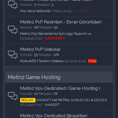
Konular
3
Mesajlar
3
Alış-Veriş Hakkında
7 Mayıs 2015
ALABEYİ
Metin2 PvP Resimleri - Ekran Görüntüleri
Konular
46
Mesajlar
92
Metin2 Pvp Serverleriniz İçin Logo Tasarımı v1
23 Şubat 2022
HAYATMMO
Metin2 PvP Videolar
Konular
55
Mesajlar
176
RodusMT2 | Tanıtım Videosu
29 Ocak 2015
Floss
Metin2 Game Hosting
Metin2 Vps-Dedicated ( Game Hosting )
Konular
10
Mesajlar
78
AnkSOFT.net METİN2 SUNUCUSU & DDOS KORUMASI & HİLE ENGELLİ & AUTOPACK & ADMİN PANELİ
REKLAM :
18 Şubat 2017
AnkSOFT
Metin2 Vps-Dedicated Şikayetleri