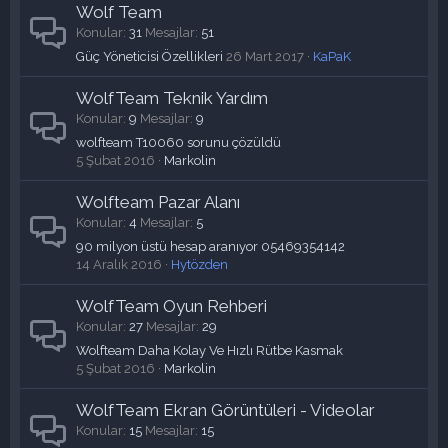
Wolf Team
Konular
31
Mesajlar
51
Güç Yöneticisi Özellikleri
26 Mart 2017
KaPaK
WolfTeam Teknik Yardım
Konular
9
Mesajlar
9
wolfteam T10060 sorunu çözüldü
5 Şubat 2016
Markolin
Wolfteam Pazar Alanı
Konular
4
Mesajlar
5
90 milyon üstü hesap aranıyor 05469354142
14 Aralık 2016
Hytözden
WolfTeam Oyun Rehberi
Konular
27
Mesajlar
29
Wolfteam Daha Kolay Ve Hızlı Rütbe Kasmak
5 Şubat 2016
Markolin
WolfTeam Ekran Görüntüleri - Videolar
Konular
15
Mesajlar
15