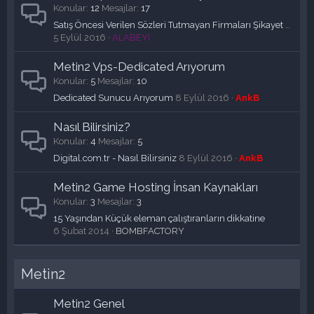
Konular
12
Mesajlar
17
Satış Öncesi Verilen Sözleri Tutmayan Firmaları Şikayet Etme 2016
5 Eylül 2016
ALABEYİ
Metin2 Vps-Dedicated Arıyorum
Konular
5
Mesajlar
10
Dedicated Sunucu Arıyorum
8 Eylül 2016
AnkB
Nasıl Bilirsiniz?
Konular
4
Mesajlar
5
Digital.com.tr - Nasıl Bilirsiniz
8 Eylül 2016
AnkB
Metin2 Game Hosting İnsan Kaynakları
Konular
3
Mesajlar
3
15 Yaşından Küçük eleman çalıştıranların dikkatine
6 Şubat 2014
BOMBFACTORY
Metin2
Metin2 Genel