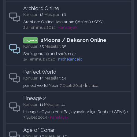
Archlord Online
Konular
12
Mesajlar
18
ArchLord Online Hatalarının Çözümü ( SSS )
26 Temmuz 2014
Kanatayak
2Moons / Dekaron Online
Konular
35
Mesajlar
35
She's genuine and she's near
15 Temmuz 2026
mchelancelo
Perfect World
Konular
14
Mesajlar
14
perfect world Nedir
7 Ocak 2014
İntifada
Lineage 2
Konular
11
Mesajlar
11
Lineage 2 Oyuna Yeni Başlayacaklar İçin Rehber ( GENİŞ )
3 Şubat 2014
Kanatayak
Age of Conan
Konular
26
Mesajlar
26