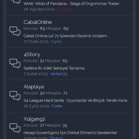
WoW: Mists of Pandaria - Siege of Orgrimmar Trailer
28 Ağustos 2014
YaSa22
CabalOnline
Konular
85
Mesajlar
89
Cabal Online Lvl 71 Görevleri Resimli Anlatım...
27 Ocak 2015
UyAs
4Story
Konular
51
Mesajlar
65
Sadece İki Adet Seksiyel Tanışma.
7 Şubat 2025
serkan35
Alaplaya
Konular
50
Mesajlar
71
S4 League Hack'larda , Oyunlarda Ve Birçok Yerde Alınan DLL Hatalarına Kesin Çözüm !.
18 Eylül 2014
Coder
Yulgang2
Konular
27
Mesajlar
35
Hesap Güvenliğiniz İçin Dikkat Etmeniz Gerekenler
5 Nisan 2015
Taurus