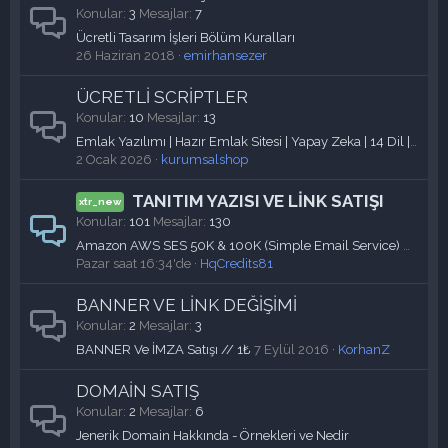
Konular
3
Mesajlar
7
Ücretli Tasarım İşleri Bölüm Kuralları
26 Haziran 2018
emirhansezer
ÜCRETLİ SCRİPTLER
Konular
10
Mesajlar
13
Emlak Yazılımı | Hazır Emlak Sitesi | Yapay Zeka | 14 Dil | Müşteri Getiren Sistem
2 Ocak 2026
kurumsalshop
TANITIM YAZISI VE LİNK SATIŞI
Konular
101
Mesajlar
130
Amazon AWS SES 50K & 100K (Simple Email Service) Accounts
Pazar saat 16:34'de
HqCredits81
BANNER VE LİNK DEĞİŞİMİ
Konular
2
Mesajlar
3
BANNER Ve İMZA Satışı // 1₺
7 Eylül 2016
KorhanZ
DOMAİN SATIŞ
Konular
2
Mesajlar
6
Jenerik Domain Hakkında - Örnekleri ve Nedir