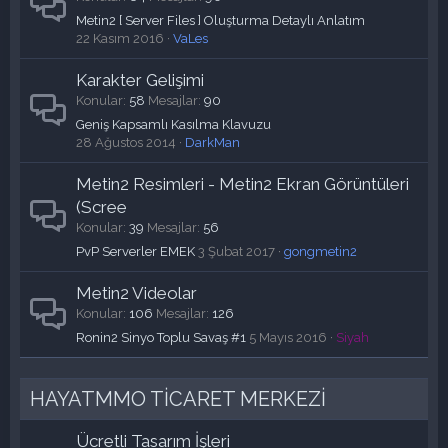
Metin2 [ Server Files ] Oluşturma Detaylı Anlatım
22 Kasım 2016
VaLes
Karakter Gelişimi
Konular
58
Mesajlar
90
Geniş Kapsamlı Kasılma Klavuzu
28 Ağustos 2014
DarkMan
Metin2 Resimleri - Metin2 Ekran Görüntüleri
(Scree
Konular
39
Mesajlar
56
PvP Serverler EMEK
3 Şubat 2017
gongmetin2
Metin2 Videolar
Konular
106
Mesajlar
126
Ronin2 Sinyo Toplu Savaş #1
5 Mayıs 2016
Siyah
HAYATMMO TİCARET MERKEZİ
Ücretli Tasarım İşleri