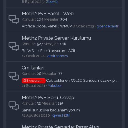
8 Eylül 2025
ZoeM2
Metin2 PvP Panel - Web
Konular
164
Mesajlar
364
Arcface Global Panel ; WMCP
8 Ocak 2023
ggencebaytr
Metin2 Private Server Kurulumu
Konular
527
Mesajlar
1.1K
Bu WS'Lik Files'i arıyorum! ACİL
17 Ocak 2024
emirhanozs
Gm İlanları
Konular
26
Mesajlar
77
Çok beklenen 55-120 Sunucumuza ekip arkadaşı arıyoruz.
GM Arıyorum :
11 Şubat 2021
Yakuber
Metin2 PvP Soru-Cevap
Konular
32
Mesajlar
115
Sanal sunucuya bağlanamıyorum
31 Ağustos 2020
qwer212tr
Metin2 Private Serverlar Pazar Alanı