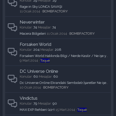
Konular
29
Mesajlar
29
Rage in Sky LONCA SAVAŞI
11 Ocak 2014
BOMBFACTORY
Neverwinter
Konular
74
Mesajlar
74
Macera Bölgeleri
11 Ocak 2014
BOMBFACTORY
Forsaken World
Konular
204
Mesajlar
208
Forsaken World Hakkında Bilgi / Nerde Kasılır / Ne işe yarar hepsi bir konuda ! /////
9 Mart 2014
Toqué
DC Universe Online
Konular
60
Mesajlar
60
Dc Universe Online Ekrandaki Sembolelr,İşaretler Ne işe Yarar..
10 Ocak 2014
BOMBFACTORY
Vindictus
Konular
79
Mesajlar
90
MAX EXP Rehberi (41+)
15 Mart 2014
Toqué