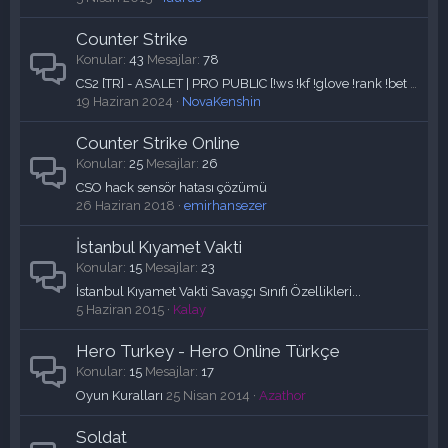
Counter Strike
Konular
43
Mesajlar
78
CS2 [TR] - ASALET | PRO PUBLIC [!ws !kf !glove !rank !bet !agent] Sucumuz Ödüllüdür Steam Cüzdan + Silah Kaplamaları
19 Haziran 2024
NovaKenshin
Counter Strike Online
Konular
25
Mesajlar
26
CSO hack sensör hatası çözümü
26 Haziran 2018
emirhansezer
İstanbul Kıyamet Vakti
Konular
15
Mesajlar
23
İstanbul Kıyamet Vakti Savaşçı Sınıfı Özellikleri...
5 Haziran 2015
Kalay
Hero Turkey - Hero Online Türkçe
Konular
15
Mesajlar
17
Oyun Kuralları
25 Nisan 2014
Azathor
Soldat