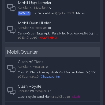
Mobil Uygulamalar
Konular
53
Mesajlar
55
Just Dance Now
13 Şubat 2017
Markolin
MODULE
Mobil Oyun Hileleri
Konular
16
Mesajlar
16
Candy Crush Saga Apk + Para Hileli Mod Apk v1.84.0.3 İndir
16 Eylül 2016
HAYATMMO
Mobil Oyunlar
Clash of Clans
Konular
5
Mesajlar
6
Clash Of Clans Apkdayı Hileli Mod Sınırsız Hilesi 10.9.2016 Yeni
16 Kasım 2016
Ohayatbenim
Clash Royale
Konular
20
Mesajlar
20
Clash Royale Sandıkları
11 Eylül 2016
Siyah