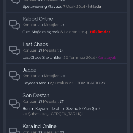
Spellweaving Klavuzu
7 Ocak 2014
İntifada
Kabod Online
Konular
20
Mesajlar
21
Özel Mağaza Açmak
8 Haziran 2014
Hükümdar
Last Chaos
Konular
13
Mesajlar
14
Last Chaos Site Linkleri
26 Temmuz 2014
Kanatayak
Jadde
Konular
20
Mesajlar
20
Heyecan Modu
27 Ocak 2014
BOMBFACTORY
Son Destan
Konular
13
Mesajlar
17
Benim Köyüm - İbrahim Sevindik (Yılın Şiiri)
20 Şubat 2025
GERÇEK_TARİHÇİ
Kara inci Online
Konular
23
Mesajlar
23