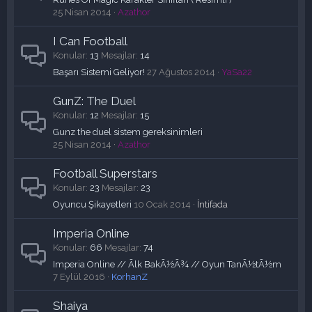
25 Nisan 2014
Azathor
I Can Football
Konular
13
Mesajlar
14
Başarı Sistemi Geliyor!
27 Ağustos 2014
YaSa22
GunZ: The Duel
Konular
12
Mesajlar
15
Gunz the duel sistem gereksinimleri
25 Nisan 2014
Azathor
Football Superstars
Konular
23
Mesajlar
23
Oyuncu Şikayetleri
10 Ocak 2014
İntifada
Imperia Online
Konular
66
Mesajlar
74
Imperia Online // Ãlk BakÃ½Ã¾ // Oyun TanÃ½tÃ½m
7 Eylül 2016
KorhanZ
Shaiya