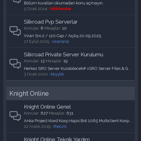
Bölüm kuralları okumadan konu açmayın.
5 Ocak 2014
Hükümdar
Silkroad Pvp Serverlar
Konular
8
Mesajlar
10
Viran Sro 2 / 120 Cap / Açılış 20.09.2025
17 Eylül 2025
viransro2
Silkroad Private Server Kurulumu
Konular
13
Mesajlar
19
Herkez SRO Server Kurabilecek# vSRO Server Files & Gerekli Tüm Programlar & Videolu!
3 Ocak 2020
kkyykk
Knight Online
Knight Online Genel
Konular
627
Mesajlar
631
Anka Project Koxd Koxp Hapis Bot 2065 Multiclient Koxp 2065
22 Aralık 2019
thec20
Knight Online Teknik Yardım