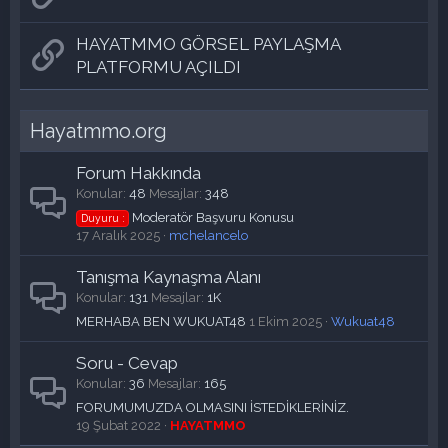
HAYATMMO GÖRSEL PAYLAŞMA
PLATFORMU AÇILDI
Hayatmmo.org
Forum Hakkında
Konular
48
Mesajlar
348
Moderatör Başvuru Konusu
Duyuru :
17 Aralık 2025
mchelancelo
Tanışma Kaynaşma Alanı
Konular
131
Mesajlar
1K
MERHABA BEN WUKUAT48
1 Ekim 2025
Wukuat48
Soru - Cevap
Konular
36
Mesajlar
165
FORUMUMUZDA OLMASINI İSTEDİKLERİNİZ.
19 Şubat 2022
HAYATMMO