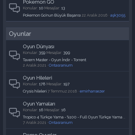
Pokemon GO
Konular
10
Mesajlar
13
Pokemon Go’nun Büyük Başarısı
22 Aralık 2016
aşk3055
Oyunlar
Oyun Dünyası
Konular
359
Mesajlar
399
Tavern Master - Oyun İndir - Torrent
2 Aralık 2021
Ontasranium
Oyun Hileleri
Konular
178
Mesajlar
197
Crysis hileleri
7 Temmuz 2018
emirhansezer
Oyun Yamaları
Konular
16
Mesajlar
16
Tropico 4 Türkçe Yama - %100 - Full Oyun Türkçe Yama İndir
7 Aralık 2021
Ontasranium
Demo Oyunlar