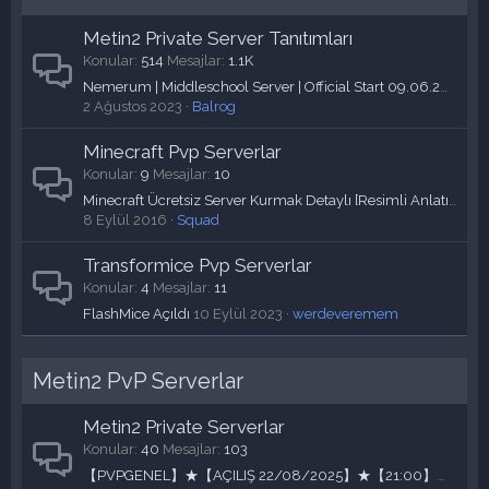
Metin2 Private Server Tanıtımları
Konular
514
Mesajlar
1.1K
Nemerum | Middleschool Server | Official Start 09.06.2023
2 Ağustos 2023
Balrog
Minecraft Pvp Serverlar
Konular
9
Mesajlar
10
Minecraft Ücretsiz Server Kurmak Detaylı [Resimli Anlatım]
8 Eylül 2016
Squad
Transformice Pvp Serverlar
Konular
4
Mesajlar
11
FlashMice Açıldı
10 Eylül 2023
werdeveremem
Metin2 PvP Serverlar
Metin2 Private Serverlar
Konular
40
Mesajlar
103
【PVPGENEL】★【AÇILIŞ 22/08/2025】★【21:00】★【98-99】★【BİLEK WS】★【TEK TIK BİOLOG SİSTEMİ】★【HER HAFTA TURNUVA】【+20 PARTNER YAYINCI İLE SİZLER İLE PVPGENEL2 】