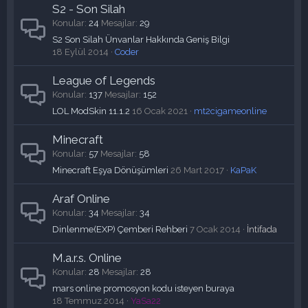
S2 - Son Silah
Konular
24
Mesajlar
29
S2 Son Silah Ünvanlar Hakkında Geniş Bilgi
18 Eylül 2014
Coder
League of Legends
Konular
137
Mesajlar
152
LOL ModSkin 11.1.2
16 Ocak 2021
mt2cigameonline
Minecraft
Konular
57
Mesajlar
58
Minecraft Eşya Dönüşümleri
26 Mart 2017
KaPaK
Araf Online
Konular
34
Mesajlar
34
Dinlenme(EXP) Çemberi Rehberi
7 Ocak 2014
İntifada
M.a.r.s. Online
Konular
28
Mesajlar
28
mars online promosyon kodu isteyen buraya
18 Temmuz 2014
YaSa22