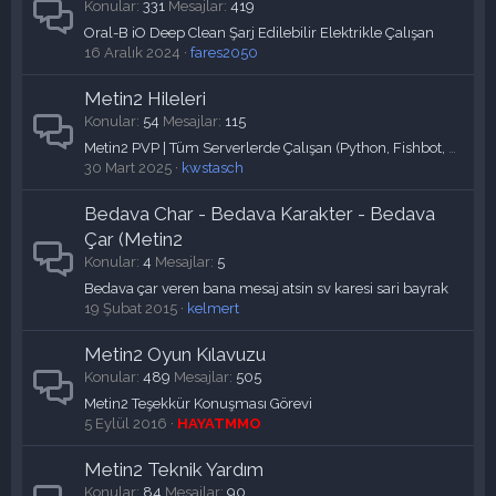
Konular
331
Mesajlar
419
Oral-B iO Deep Clean Şarj Edilebilir Elektrikle Çalışan
16 Aralık 2024
fares2050
Metin2 Hileleri
Konular
54
Mesajlar
115
Metin2 PVP | Tüm Serverlerde Çalışan (Python, Fishbot, Wallhack)
30 Mart 2025
kwstasch
Bedava Char - Bedava Karakter - Bedava
Çar (Metin2
Konular
4
Mesajlar
5
Bedava çar veren bana mesaj atsin sv karesi sari bayrak
19 Şubat 2015
kelmert
Metin2 Oyun Kılavuzu
Konular
489
Mesajlar
505
Metin2 Teşekkür Konuşması Görevi
5 Eylül 2016
HAYATMMO
Metin2 Teknik Yardım
Konular
84
Mesajlar
90