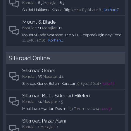
Konular
65
Mesajlar
83
Soldat Hakkında Kısaca Bilgiler
10 Eylül 2016
KorhanZ
Mount & Blade
Konular
11
Mesajlar
11
Mount&Blade Warband 1.168 Full Yapmak İçin Key Code
11 Eylül 2016
KorhanZ
Silkroad Online
Silkroad Genel
Konular
35
Mesajlar
44
Silkroad Genel Bölüm Kuralları
9 Eylül 2014
YaSa22
Silkroad Bot - Silkroad Hileleri
Konular
14
Mesajlar
15
Mbot Lure Ayarları Resimli
31 Temmuz 2014
ossi51
Silkroad Pazar Alanı
Konular
1
Mesajlar
1