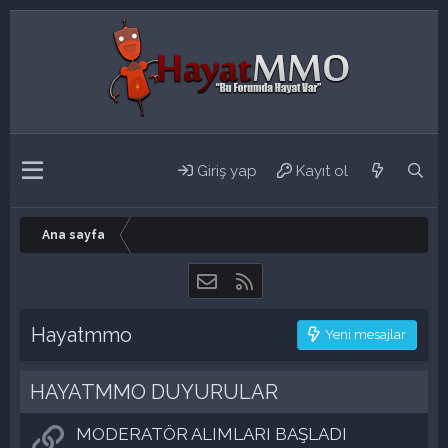
Giriş yap
Kayıt ol
Ana sayfa
Bize ulaşın
RSS
Hayatmmo
Yeni mesajlar
HAYATMMO DUYURULAR
MODERATÖR ALIMLARI BAŞLADI