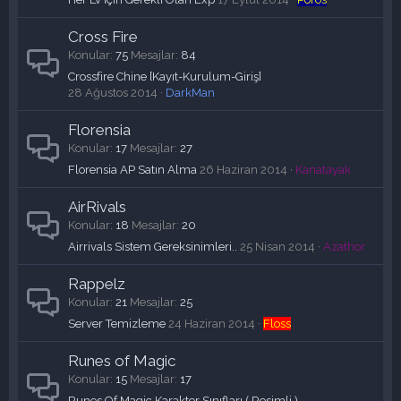
Cross Fire
Konular
75
Mesajlar
84
Crossfire Chine [Kayıt-Kurulum-Giriş]
28 Ağustos 2014
DarkMan
Florensia
Konular
17
Mesajlar
27
Florensia AP Satın Alma
26 Haziran 2014
Kanatayak
AirRivals
Konular
18
Mesajlar
20
Airrivals Sistem Gereksinimleri..
25 Nisan 2014
Azathor
Rappelz
Konular
21
Mesajlar
25
Server Temizleme
24 Haziran 2014
Floss
Runes of Magic
Konular
15
Mesajlar
17
Runes Of Magic Karakter Sınıfları ( Resimli )