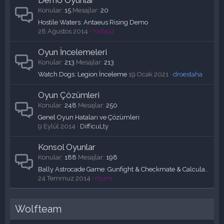
Konular
15
Mesajlar
20
Hostile Waters: Antaeus Rising Demo
28 Ağustos 2014
YaSa22
Oyun İncelemeleri
Konular
213
Mesajlar
213
Watch Dogs: Legion İnceleme
19 Ocak 2021
droestaha
Oyun Çözümleri
Konular
248
Mesajlar
250
Genel Oyun Hataları ve Çözümleri
9 Eylül 2014
DifficuLty
Konsol Oyunlar
Konular
188
Mesajlar
198
Bally Astrocade Game: Gunfight & Checkmate & Calculator & Scribbling (1978)
24 Temmuz 2014
mum
Wolfteam