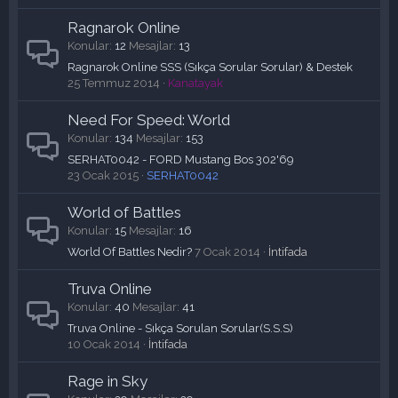
Ragnarok Online
Konular
12
Mesajlar
13
Ragnarok Online SSS (Sıkça Sorular Sorular) & Destek
25 Temmuz 2014
Kanatayak
Need For Speed: World
Konular
134
Mesajlar
153
SERHAT0042 - FORD Mustang Bos 302'69
23 Ocak 2015
SERHAT0042
World of Battles
Konular
15
Mesajlar
16
World Of Battles Nedir?
7 Ocak 2014
İntifada
Truva Online
Konular
40
Mesajlar
41
Truva Online - Sıkça Sorulan Sorular(S.S.S)
10 Ocak 2014
İntifada
Rage in Sky