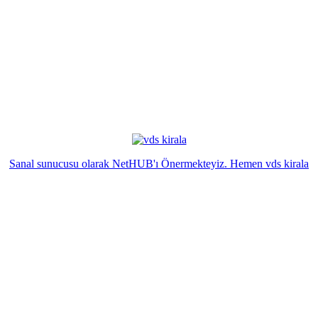
Sanal sunucusu olarak NetHUB'ı Önermekteyiz. Hemen vds kirala