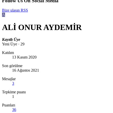
Follow Us On Social Media
Bize ulaşın
RSS
A
ALİ ONUR AYDEMİR
Kayıtlı Üye
Yeni Üye
·
29
Katılım
13 Kasım 2020
Son görülme
16 Ağustos 2021
Mesajlar
3
Tepkime puanı
1
Puanları
36