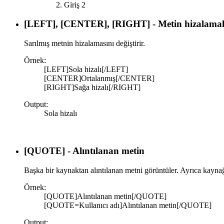
Giriş 2
[LEFT], [CENTER], [RIGHT] - Metin hizalamal
Sarılmış metnin hizalamasını değiştirir.
Örnek:
[LEFT]Sola hizalı[/LEFT]
[CENTER]Ortalanmış[/CENTER]
[RIGHT]Sağa hizalı[/RIGHT]
Output:
Sola hizalı​
[QUOTE] - Alıntılanan metin
Başka bir kaynaktan alıntılanan metni görüntüler. Ayrıca kaynağı
Örnek:
[QUOTE]Alıntılanan metin[/QUOTE]
[QUOTE=Kullanıcı adı]Alıntılanan metin[/QUOTE]
Output: