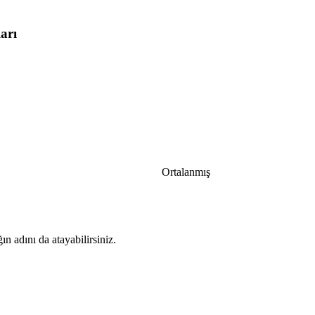
arı
Ortalanmış​
n adını da atayabilirsiniz.