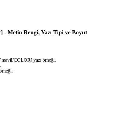
t
] - Metin Rengi, Yazı Tipi ve Boyut
avi[/COLOR] yazı örneği.
.
rneği.