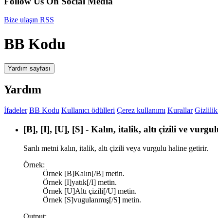
Follow Us On Social Media
Bize ulaşın
RSS
BB Kodu
Yardım sayfası
Yardım
İfadeler
BB Kodu
Kullanıcı ödülleri
Çerez kullanımı
Kurallar
Gizlilik
[B], [I], [U], [S] - Kalın, italik, altı çizili ve vurgu
Sarılı metni kalın, italik, altı çizili veya vurgulu haline getirir.
Örnek:
Örnek [B]Kalın[/B] metin.
Örnek [I]yatık[/I] metin.
Örnek [U]Altı çizili[/U] metin.
Örnek [S]vugulanmış[/S] metin.
Output: