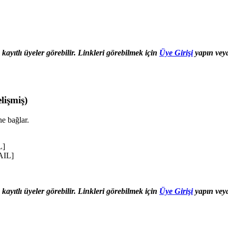
 kayıtlı üyeler görebilir. Linkleri görebilmek için
Üye Girişi
yapın veya
lişmiş)
e bağlar.
L]
AIL]
 kayıtlı üyeler görebilir. Linkleri görebilmek için
Üye Girişi
yapın veya