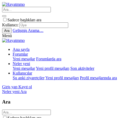
Sadece başlıkları ara
Kullanıcı:
Gelişmiş Arama…
Ara
Menü
Ana sayfa
Forumlar
Yeni mesajlar
Forumlarda ara
Neler yeni
Yeni mesajlar
Yeni profil mesajları
Son aktiviteler
Kullanıcılar
Şu anki ziyaretçiler
Yeni profil mesajları
Profil mesajlarında ara
Giriş yap
Kayıt ol
Neler yeni
Ara
Ara
Sadece başlıkları ara