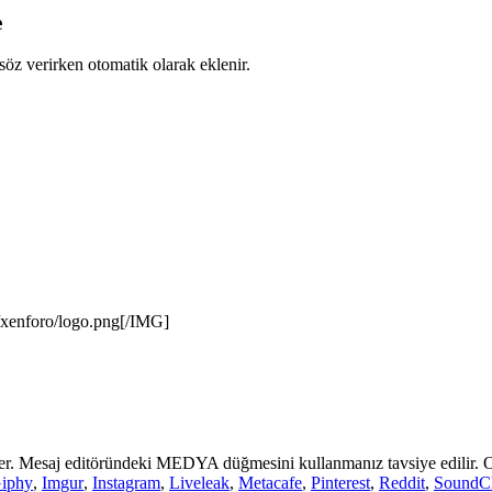
e
 söz verirken otomatik olarak eklenir.
/xenforo/logo.png[/IMG]
er. Mesaj editöründeki MEDYA düğmesini kullanmanız tavsiye edilir. O
iphy
,
Imgur
,
Instagram
,
Liveleak
,
Metacafe
,
Pinterest
,
Reddit
,
SoundC