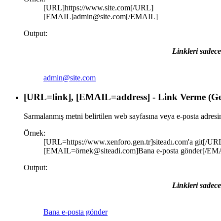
[URL]https://www.site.com[/URL]
[EMAIL]admin@site.com[/EMAIL]
Output:
Linkleri sadece
admin@site.com
[URL=
link
], [EMAIL=
address
] - Link Verme (Ge
Sarmalanmış metni belirtilen web sayfasına veya e-posta adresin
Örnek:
[URL=https://www.xenforo.gen.tr]siteadı.com'a git[/UR
[EMAIL=örnek@siteadi.com]Bana e-posta gönder[/EM
Output:
Linkleri sadece
Bana e-posta gönder