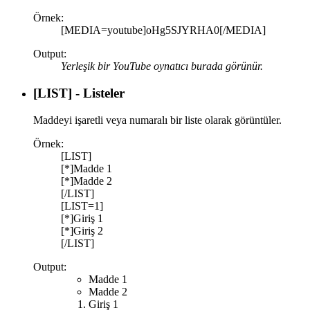
Örnek:
[MEDIA=youtube]oHg5SJYRHA0[/MEDIA]
Output:
Yerleşik bir YouTube oynatıcı burada görünür.
[LIST] - Listeler
Maddeyi işaretli veya numaralı bir liste olarak görüntüler.
Örnek:
[LIST]
[*]Madde 1
[*]Madde 2
[/LIST]
[LIST=1]
[*]Giriş 1
[*]Giriş 2
[/LIST]
Output:
Madde 1
Madde 2
Giriş 1