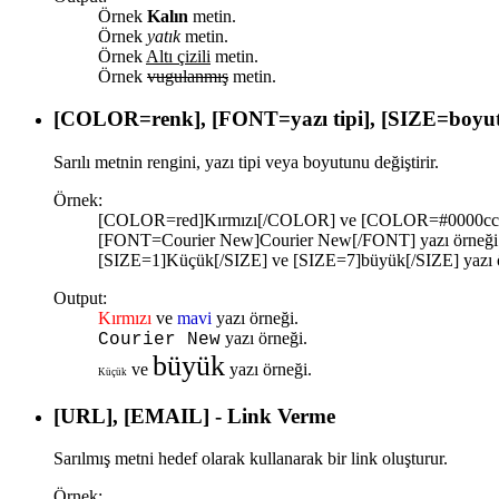
Örnek
Kalın
metin.
Örnek
yatık
metin.
Örnek
Altı çizili
metin.
Örnek
vugulanmış
metin.
[COLOR=
renk
], [FONT=
yazı tipi
], [SIZE=
boyu
Sarılı metnin rengini, yazı tipi veya boyutunu değiştirir.
Örnek:
[COLOR=red]Kırmızı[/COLOR] ve [COLOR=#0000cc]m
[FONT=Courier New]Courier New[/FONT] yazı örneği
[SIZE=1]Küçük[/SIZE] ve [SIZE=7]büyük[/SIZE] yazı ö
Output:
Kırmızı
ve
mavi
yazı örneği.
yazı örneği.
Courier New
büyük
ve
yazı örneği.
Küçük
[URL], [EMAIL] - Link Verme
Sarılmış metni hedef olarak kullanarak bir link oluşturur.
Örnek: