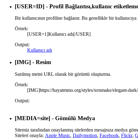
[USER=
ID
] - Profil Bağlantısı,kullanıc etiketlem
Bir kullanıcının profiline bağlanır. Bu genellikle bir kullanıcıya
Örnek:
[USER=1]Kullanıcı adı[/USER]
Output:
Kullanıcı adı
[IMG] - Resim
Sarılmış metni URL olarak bir görüntü oluşturma.
Örnek:
[IMG]https://hayatmmo.org/styles/xenmake/elegant-dark
Output:
[MEDIA=
site
] - Gömülü Medya
Sitemiz tarafından onaylanmış sitelerden mesajnıza medya göm
Siteleri onayla:
Apple Music
,
Dailymotion
,
Facebook
,
Flickr
,
G