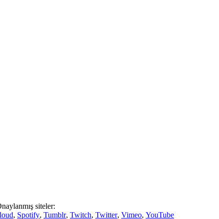
naylanmış siteler:
loud
,
Spotify
,
Tumblr
,
Twitch
,
Twitter
,
Vimeo
,
YouTube